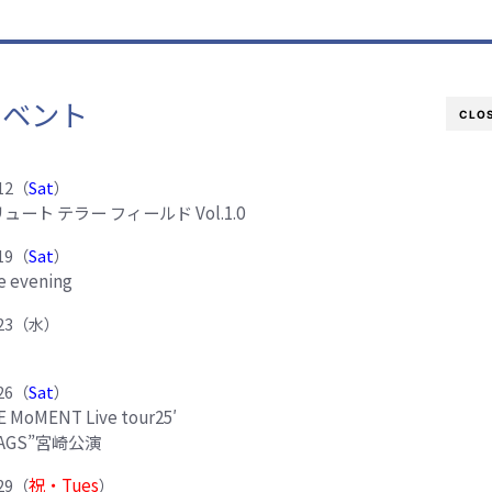
イベント
CLO
12
（
Sat
）
ート テラー フィールド Vol.1.0
19
（
Sat
）
he evening
/23（水）
26
（
Sat
）
 MoMENT Live tour25′
FLAGS”宮崎公演
祝・Tues
29
（
）