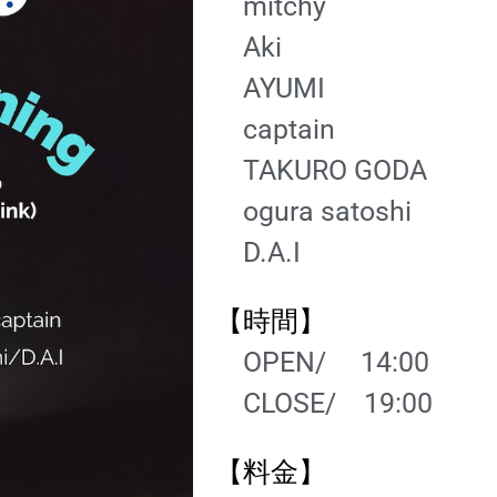
mitchy
Aki
AYUMI
captain
TAKURO GODA
ogura satoshi
D.A.I
【時間】
OPEN/ 14
:0
0
CLOSE/ 19
:00
【料金】