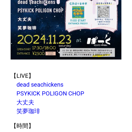
【LIVE
】
dead seachickens
PSYKICK POLIGON CHOP
大丈夫
笑夢珈琲
【時間】