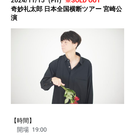
2024/11/15（Fri）
※SOLD OUT
奇妙礼太郎 日本全国横断ツアー 宮崎公
演
【時間】
開場 19
:00